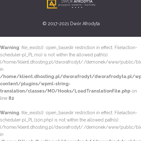
© 2017-2021 Dwór Afrodyta
Warning
: file_exists(): open_basedir restriction in effect. File(action-
scheduler-pl_PL.mo) is not within the allowed path(s):
(/home/klient.dhosting.pl/dworafrodyt/:/demonek/www/public/bled
in
/home/klient.dhosting.pl/dworafrodyt/dworafrodyta.pl/wp
content/plugins/wpml-string-
translation/classes/MO/Hooks/LoadTranslationFile.php
on
line
82
Warning
: file_exists(): open_basedir restriction in effect. File(action-
scheduler-pl_PL.l10n.php) is not within the allowed path(s):
(/home/klient.dhosting.pl/dworafrodyt/:/demonek/www/public/bled
in