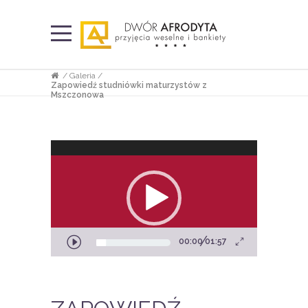
/
Galeria
/
Zapowiedź studniówki maturzystów z
Mszczonowa
Odtwarzacz
video
00:00
01:57