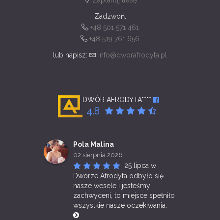
Zadzwoń:
+48 501 571 461
+48 519 761 656
lub napisz:
info@dworafrodyta.pl
DWÓR AFRODYTA****
4.8
Pola Malina
02 sierpnia 2026
25 lipca w 
Dworze Afrodyta odbyło się 
nasze wesele i jesteśmy 
zachwyceni, to miejsce spełniło 
wszystkie nasze oczekiwania. 