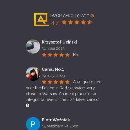
DWÓR AFRODYTA****
4.7
Krzysztof Uciński
31 maja 2023
Bal
Canal No.1
19 maja 2023
A unique place 
near the Palace in Radziejowice, very 
close to Warsaw. An ideal place for an 
integration event. The staff takes care of 
Piotr Woźniak
15 października 2022