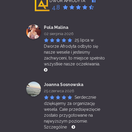
DWÓR AFRODYTA****
4.8
Pola Malina
02 sierpnia 2026
25 lipca w 
Dworze Afrodyta odbyło się 
nasze wesele i jesteśmy 
zachwyceni, to miejsce spełniło 
wszystkie nasze oczekiwania. 
Joanna Sosnowska
25 czerwca 2026
Serdecznie 
dziękujemy za organizację 
wesela. Całe przedsięwzięcie 
zostało przygotowane na 
najwyższym poziomie. 
Szczególne 