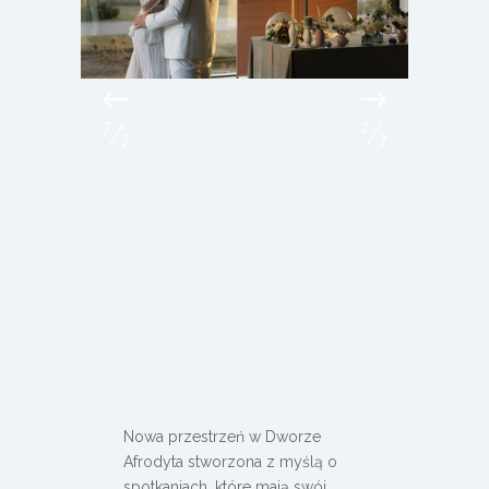
1
3
/
/
7
7
Nowa przestrzeń w Dworze
Afrodyta stworzona z myślą o
spotkaniach, które mają swój