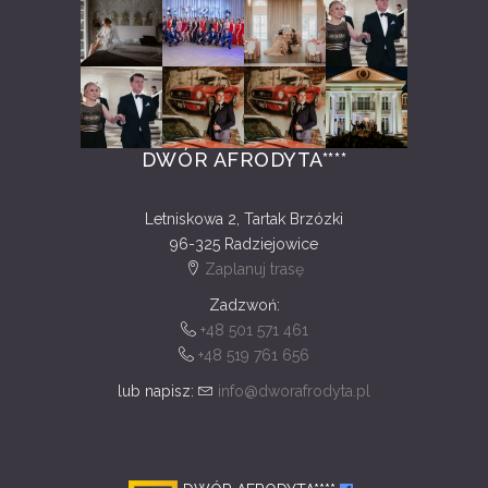
DWÓR AFRODYTA****
Letniskowa 2, Tartak Brzózki
96-325 Radziejowice
Zaplanuj trasę
Zadzwoń:
+48 501 571 461
+48 519 761 656
lub napisz:
info@dworafrodyta.pl