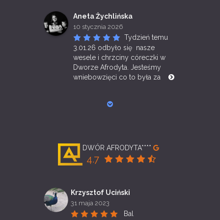
Aneta Żychlińska
10 stycznia 2026
Tydzień temu 
3.01.26 odbyło się  nasze 
wesele i chrzciny córeczki w 
Dworze Afrodyta. Jesteśmy 
wniebowzięci co to była za 
DWÓR AFRODYTA****
4.7
Krzysztof Uciński
31 maja 2023
Bal