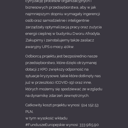
cyfryzację procesów organizacyjnych i
biznesowych przedsiębiorstwa, aby w jak
najmniejszym stopniu wymagały ingerencji
osób oraz samodzielnie i inteligentnie
zarządzały optymalizacją pracy oraz zużycia
energii cieplnej w budynku Dworu Afrodyta.
Zakupimy i zainstalujemy także zasilacz
awaryjny UPS o mocy 40kw.
Odbiorcą projektu jest bezpośrednio nasze
przedsiębiorstwo, które dzięki otrzymanej
dotacji z KPO zwiększy odporność na
sytuacje kryzysowe, takie które dotknęły nas
już w przeszłości (COVID-19) oraz inne,
których możemy się spodziewać ze względu
na dynamikę zdarzeń zewnętrznych.
Całkowity koszt projektu wynosi: 514 152,53
PLN,
w tym wysokość wkładu
#FunduszeEuropejskie wynosi: 333 985,90