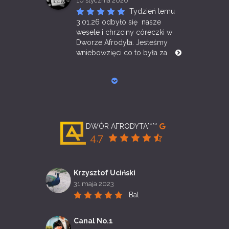
10 stycznia 2026
Tydzień temu 
3.01.26 odbyło się  nasze 
wesele i chrzciny córeczki w 
Dworze Afrodyta. Jesteśmy 
wniebowzięci co to była za 
DWÓR AFRODYTA****
4.7
Krzysztof Uciński
31 maja 2023
Bal
Canal No.1