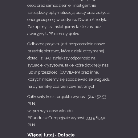
osób oraz samodzielnie i inteligentnie
zarządzały optymalizacją pracy oraz zużycia
energii cieplnej w budynku Dworu Afrodyta.
Zakupimy i zainstalujemy także zasilacz
awaryjny UPS o mocy 40kw.
Odbiorcą projektu jest bezpośrednio nasze
przedsiębiorstwo, które dzięki otrzymanej
dotacji z KPO zwiększy odporność na
sytuacje kryzysowe, takie które dotknęły nas
już w przeszłości (COVID-19) oraz inne,
których możemy się spodziewać ze względu
na dynamikę zdarzeń zewnętrznych.
Całkowity koszt projektu wynosi: 514 152,53
PLN,
w tym wysokość wkładu
#FunduszeEuropejskie wynosi: 333 985,90
PLN.
Więcej tutaj - Dotacje