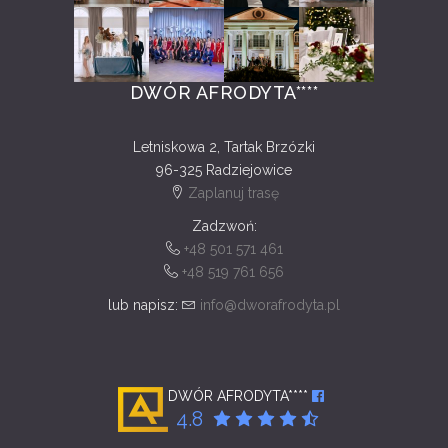
DWÓR AFRODYTA****
Letniskowa 2, Tartak Brzózki
96-325 Radziejowice
Zaplanuj trasę
Zadzwoń:
+48 501 571 461
+48 519 761 656
lub napisz:
info@dworafrodyta.pl
DWÓR AFRODYTA****
4.8