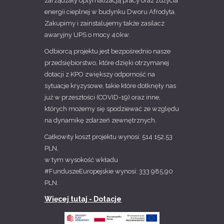
zarządzały optymalizacją pracy oraz zużycia
energii cieplnej w budynku Dworu Afrodyta.
Zakupimy i zainstalujemy także zasilacz
awaryjny UPS o mocy 40kw.
Odbiorcą projektu jest bezpośrednio nasze
przedsiębiorstwo, które dzięki otrzymanej
dotacji z KPO zwiększy odporność na
sytuacje kryzysowe, takie które dotknęły nas
już w przeszłości (COVID-19) oraz inne,
których możemy się spodziewać ze względu
na dynamikę zdarzeń zewnętrznych.
Całkowity koszt projektu wynosi: 514 152,53
PLN,
w tym wysokość wkładu
#FunduszeEuropejskie wynosi: 333 985,90
PLN.
Więcej tutaj - Dotacje