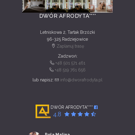
DWÓR AFRODYTA****
Letniskowa 2, Tartak Brzózki
96-325 Radziejowice
Zaplanuj trasę
Zadzwoń:
+48 501 571 461
+48 519 761 656
lub napisz:
info@dworafrodyta.pl
DWÓR AFRODYTA****
4.8
Pola Malina