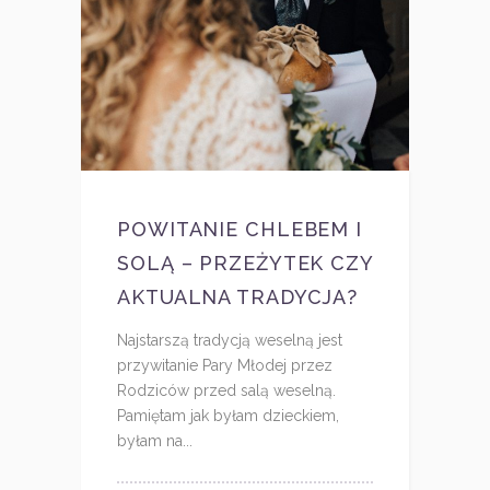
POWITANIE CHLEBEM I
SOLĄ – PRZEŻYTEK CZY
AKTUALNA TRADYCJA?
Najstarszą tradycją weselną jest
przywitanie Pary Młodej przez
Rodziców przed salą weselną.
Pamiętam jak byłam dzieckiem,
byłam na...