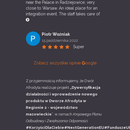
near the Palace in Radziejowice, very 
close to Warsaw. An ideal place for an 
integration event. The staff takes care of 
Piotr Woźniak
15 października 2022
Super
Zobacz wszystkie opinie
oogle
Z przyjemnością informujemy, że Dwór
Afrodyta realizuje projekt
„Dywersyfikacja
działalności i wprowadzenie nowego
produktu w Dworze Afrodyta w
Regionie 2 - województwo
mazowieckie
”, w ramach
Krajowego Planu
Odbudowy i Zwiększania Odporności
#KorzyściDlaCiebie#NextGenerationEU#FunduszeU