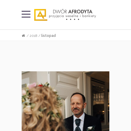
/
2018
/
listopad