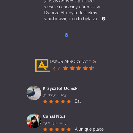
3.01.26 odbyło się  nasze 
wesele i chrzciny córeczki w 
Dworze Afrodyta. Jesteśmy 
wniebowzięci co to była za 
DWÓR AFRODYTA****
4.7
Krzysztof Uciński
31 maja 2023
Bal
Canal No.1
19 maja 2023
A unique place 