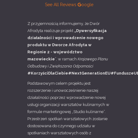
See All Reviews
oogle
Z przyjemnością informujemy, że Dwór
Afrodyta realizuje projekt
„Dywersyfikacja
działalności i wprowadzenie nowego
produktu w Dworze Afrodyta w
Regionie 2 - województwo
mazowieckie
”, w ramach
Krajowego Planu
Odbudowy i Zwiększania Odporności
#KorzyściDlaCiebie#NextGenerationEU#FunduszeU
Podstawowym celem projektu jest
rozszerzenie i unowocześnienie naszej
działalności poprzez wprowadzenie nowej
usługi organizacji warsztatów kulinarnych w
formule marketingowej „Studio kulinarne”.
Przestrzeń spotkań warsztatowych zostanie
dostosowana do czynnego udziału w
spotkaniach warsztatowych osób z