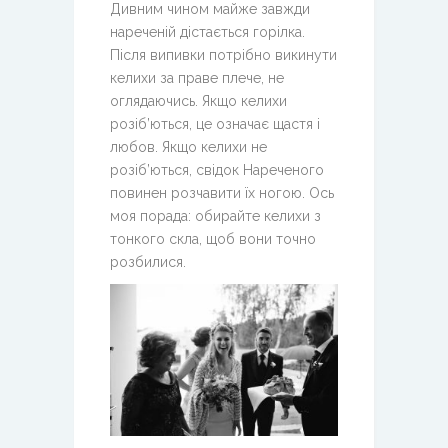
Дивним чином майже завжди
нареченій дістається горілка.
Після випивки потрібно викинути
келихи за праве плече, не
оглядаючись. Якщо келихи
розіб’ються, це означає щастя і
любов. Якщо келихи не
розіб’ються, свідок Нареченого
повинен розчавити їх ногою. Ось
моя порада: обирайте келихи з
тонкого скла, щоб вони точно
розбилися.