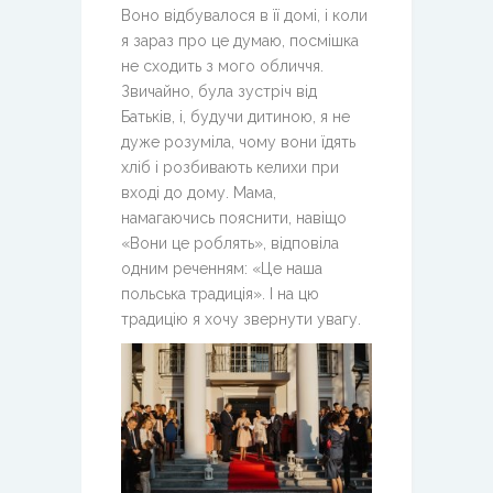
Воно відбувалося в її домі, і коли
я зараз про це думаю, посмішка
не сходить з мого обличчя.
Звичайно, була зустріч від
Батьків, і, будучи дитиною, я не
дуже розуміла, чому вони їдять
хліб і розбивають келихи при
вході до дому. Мама,
намагаючись пояснити, навіщо
«Вони це роблять», відповіла
одним реченням: «Це наша
польська традиція». І на цю
традицію я хочу звернути увагу.