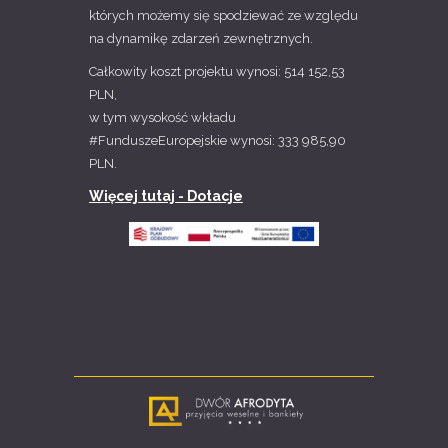
których możemy się spodziewać ze względu
na dynamikę zdarzeń zewnętrznych.
Całkowity koszt projektu wynosi: 514 152,53
PLN,
w tym wysokość wkładu
#FunduszeEuropejskie wynosi: 333 985,90
PLN.
Więcej tutaj - Dotacje