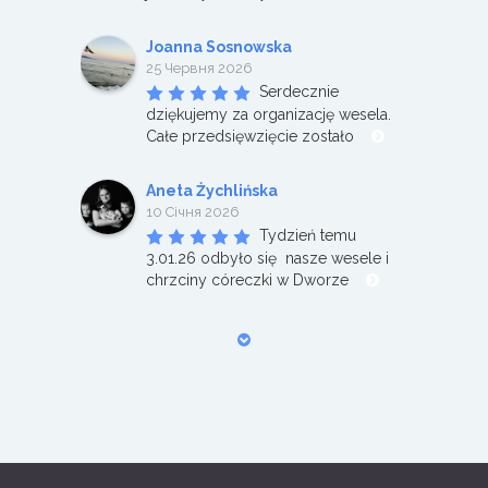
Joanna Sosnowska
25 Червня 2026
Serdecznie 
dziękujemy za organizację wesela. 
Całe przedsięwzięcie zostało 
Aneta Żychlińska
10 Січня 2026
Tydzień temu 
3.01.26 odbyło się  nasze wesele i 
chrzciny córeczki w Dworze 