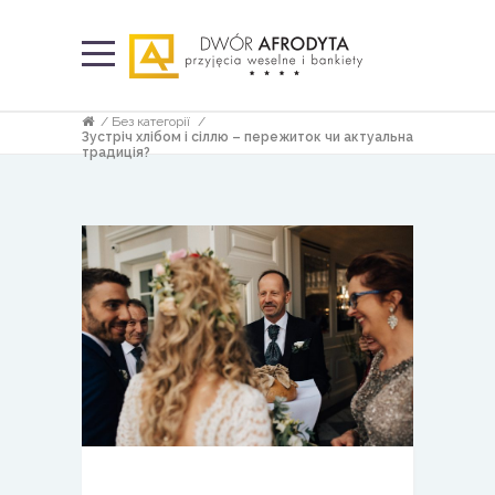
/
Без категорії
/
Зустріч хлібом і сіллю – пережиток чи актуальна
традиція?