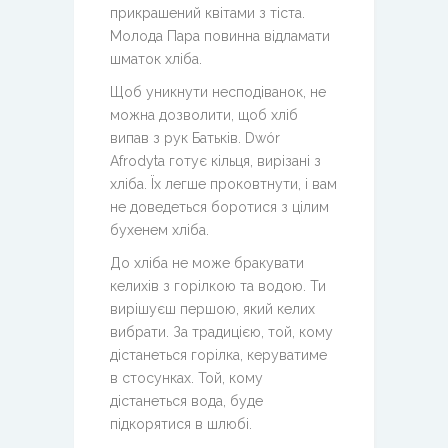
прикрашений квітами з тіста.
Молода Пара повинна відламати
шматок хліба.
Щоб уникнути несподіванок, не
можна дозволити, щоб хліб
випав з рук Батьків. Dwór
Afrodyta готує кільця, вирізані з
хліба. Їх легше проковтнути, і вам
не доведеться боротися з цілим
бухенем хліба.
До хліба не може бракувати
келихів з горілкою та водою. Ти
вирішуєш першою, який келих
вибрати. За традицією, той, кому
дістанеться горілка, керуватиме
в стосунках. Той, кому
дістанеться вода, буде
підкорятися в шлюбі.