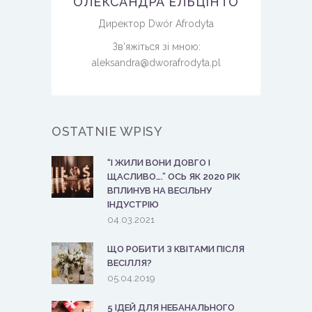
ОЛЕКСАНДРА ЕЛЬЦІНТО
Директор Dwór Afrodyta
Зв’яжіться зі мною:
aleksandra@dworafrodyta.pl
OSTATNIE WPISY
“І ЖИЛИ ВОНИ ДОВГО І
ЩАСЛИВО….” ОСЬ ЯК 2020 РІК
ВПЛИНУВ НА ВЕСІЛЬНУ
ІНДУСТРІЮ
04.03.2021
ЩО РОБИТИ З КВІТАМИ ПІСЛЯ
ВЕСІЛЛЯ?
05.04.2019
5 ІДЕЙ ДЛЯ НЕБАНАЛЬНОГО