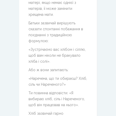
матері, якщо немає однієї з
матерів, її може замінити
хрещена мати.
Батьки зазвичай вирішують
сказати спонтанні побажання в
поєднанні з традиційною
формулою:
«Зустрічаємо вас хлібом і сіллю,
щоб вам ніколи не бракувало
хліба і солі».
Або ж вони запитають:
«Наречена, що ти обираєш? Хліб,
сіль чи Нареченого?»
Ти повинна відповісти: «Я
вибираю хліб, сіль і Нареченого,
щоб він працював на нього».
Хліб зазвичай гарно