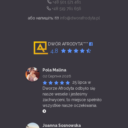
+48 501 571 461
+48 519 761 656
або напишіть:
info@dworafrodyta.pl
DWÓR AFRODYTA****
4.8
Pola Malina
02 Серпня 2026
25 lipca w 
Dworze Afrodyta odbyło się 
nasze wesele i jesteśmy 
zachwyceni, to miejsce spełniło 
wszystkie nasze oczekiwania. 
Joanna Sosnowska