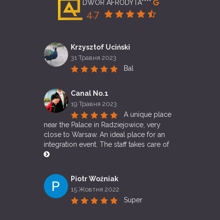
DWÓR AFRODYTA****
4.7
Krzysztof Uciński
31 Травня 2023
Bal
Canal No.1
19 Травня 2023
A unique place 
near the Palace in Radziejowice, very 
close to Warsaw. An ideal place for an 
integration event. The staff takes care of 
Piotr Woźniak
15 Жовтня 2022
Super