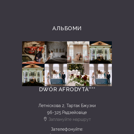
АЛЬБОМИ
DWÓR AFRODYTA****
Летніскова 2, Тартак Бжузки
96-325 Радзейовіце
Заплануйте маршрут
Зателефонуйте: