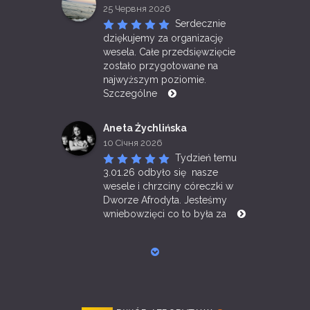
25 Червня 2026
Serdecznie 
dziękujemy za organizację 
wesela. Całe przedsięwzięcie 
zostało przygotowane na 
najwyższym poziomie. 
Szczególne 
Aneta Żychlińska
10 Січня 2026
Tydzień temu 
3.01.26 odbyło się  nasze 
wesele i chrzciny córeczki w 
Dworze Afrodyta. Jesteśmy 
wniebowzięci co to była za 