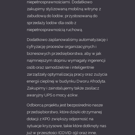
niepełnosprawnościami. Dodatkowo
zakupimy stylizowaną mobilną witrynę z
zabudową do lodów, przystosowaną do
sprzedaży lodów dla osób z
niepełnosprawnością ruchową.
Dodatkowo zaplanowaliśmy automatyzację i
cyfryzację procesów organizacyjnych i
biznesowych przedsiębiorstwa, aby w jak
najmniejszym stopniu wymagały ingerencji
osób oraz samodzielnie i inteligentnie
zarządzały optymalizacją pracy oraz zużycia
energii cieplnej w budynku Dworu Afrodyta.
Zakupimy i zainstalujemy także zasilacz
awaryjny UPS o mocy 40kw.
Odbiorcą projektu jest bezpośrednio nasze
przedsiębiorstwo, które dzięki otrzymanej
dotacji z KPO zwiększy odporność na
sytuacje kryzysowe, takie które dotknęły nas
już w przeszłości (COVID-19) oraz inne,